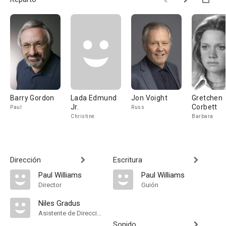
Barry Gordon
Lada Edmund
Jon Voight
Gretchen
Jr.
Corbett
Paul
Russ
Christine
Barbara
Dirección
Escritura
Paul Williams
Paul Williams
Director
Guión
Niles Gradus
Asistente de Dirección
Sonido