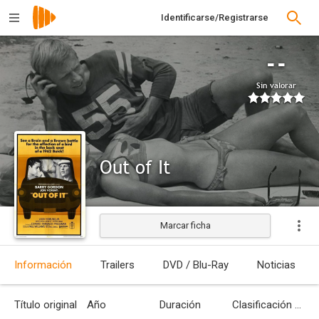
Identificarse/Registrarse
--
Sin valorar
Out of It
Marcar ficha
Estrenada
Información
Trailers
DVD / Blu-Ray
Noticias
Título original
Año
Duración
Clasificación por edades