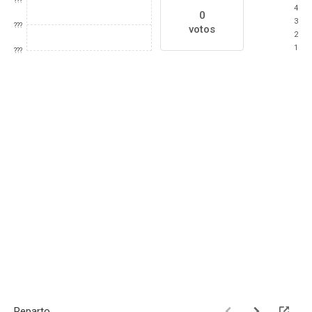
???
4
0
3
???
votos
2
1
???
Reparto