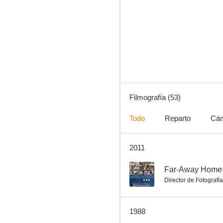
Tempyo no iraka
--
Filmografía (53)
Todo
Reparto
Cá
2011
Men and War Part II
--
--
Far-Away Home:
Director de Fotografía
1988