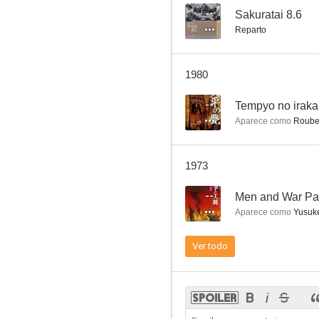
--
Sakuratai 8.6
Reparto
Zatoichi Meets Yojimbo
1980
--
--
Tempyo no iraka
Aparece como
Roub
1973
--
Men and War Part
Aparece como
Yusuk
Ai to shi no kiroku
Ver todo
--