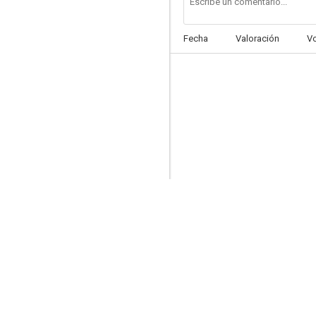
Fecha
Valoración
V
Kiri no hata
--
When Women Lie (Lies)
--