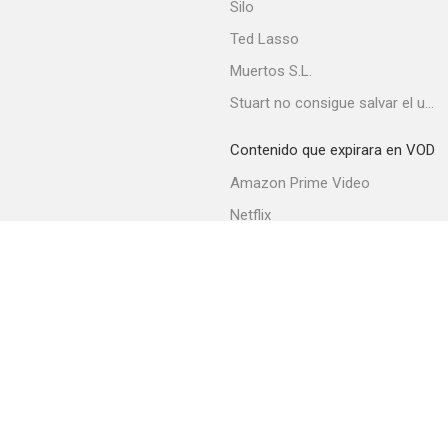
Silo
Ted Lasso
Muertos S.L.
Stuart no consigue salvar el universo
Contenido que expirara en VOD
Amazon Prime Video
Netflix
Movistar+
Filmin
Movistar+ Fibra