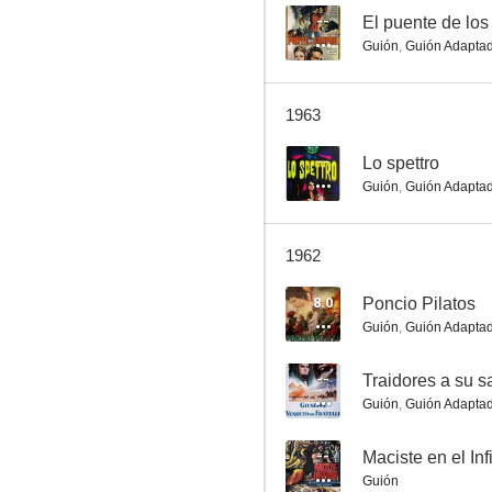
--
El puente de los
Guión
,
Guión Adapta
Il mio amico Benito
1963
--
--
Lo spettro
Guión
,
Guión Adapta
1962
8.0
Poncio Pilatos
Guión
,
Guión Adapta
Marco Polo
--
Traidores a su s
--
Guión
,
Guión Adapta
--
Maciste en el Inf
Guión