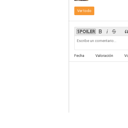
Ver todo
Crimen en Montecarlo
--
Fecha
Valoración
V
Padres en vaqueros
--