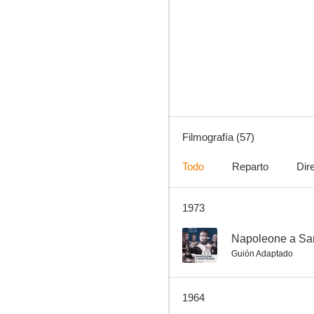
Napoleone a Sant'Elena
--
Filmografía (57)
Todo
Reparto
Dir
1973
Lo spettro
--
--
Napoleone a Sa
Guión Adaptado
1964