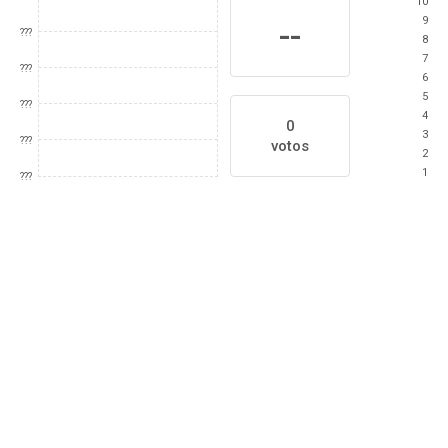
10
9
--
???
8
7
???
6
5
???
4
0
3
???
votos
2
1
???