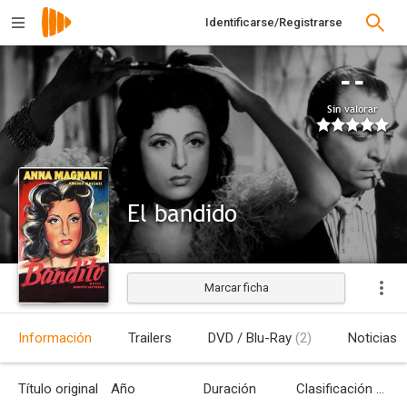
Identificarse/Registrarse
--
Sin valorar
El bandido
Marcar ficha
Estrenada
Información
Trailers
DVD / Blu-Ray
(2)
Noticias
Título original
Año
Duración
Clasificación por edades