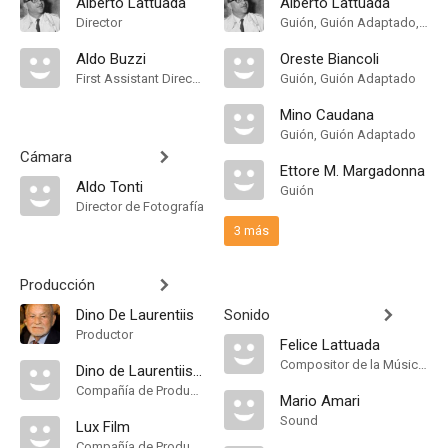
Alberto Lattuada
Alberto Lattuada
Director
Guión, Guión Adaptado, Historia
Aldo Buzzi
Oreste Biancoli
First Assistant Director
Guión, Guión Adaptado
Mino Caudana
Guión, Guión Adaptado
Cámara
Ettore M. Margadonna
Aldo Tonti
Guión
Director de Fotografía
3 más
Producción
Dino De Laurentiis
Sonido
Productor
Felice Lattuada
Compositor de la Música Original
Dino de Laurentiis Cinematographica
Compañía de Produccion
Mario Amari
Sound
Lux Film
Compañía de Produccion