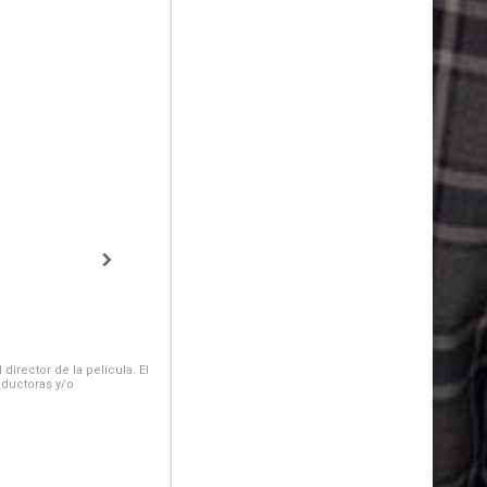
irector de la película. El
oductoras y/o