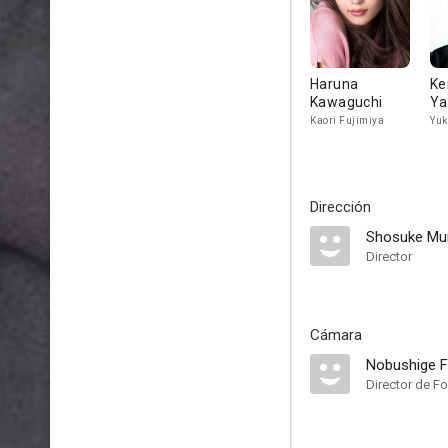
Haruna
Ke
Kawaguchi
Ya
Kaori Fujimiya
Yuk
Dirección
Shosuke Mu
Director
Cámara
Nobushige F
Director de Fo