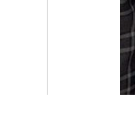
Contenido que expirara en VOD
Amazon Prime Video
Netflix