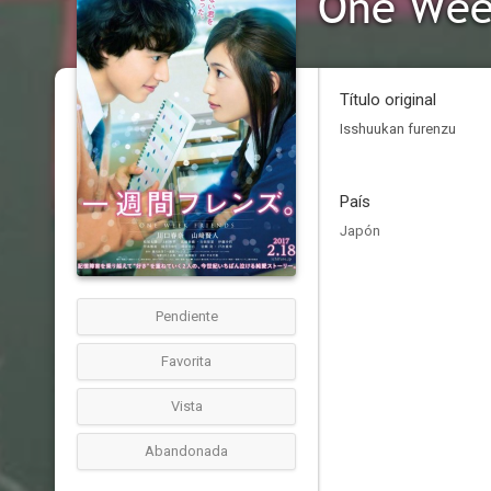
One Wee
Título original
Isshuukan furenzu
País
Japón
Pendiente
Favorita
Vista
Abandonada