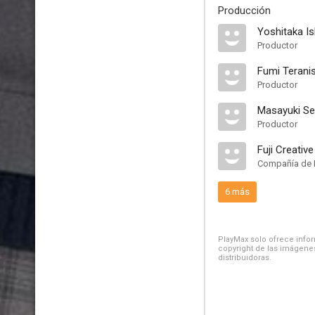
Producción
Yoshitaka Is
Productor
Fumi Teranis
Productor
Masayuki Se
Productor
Fuji Creative
Compañía de 
6 más
PlayMax solo ofrece inform
copyright de las imágenes
distribuidoras.