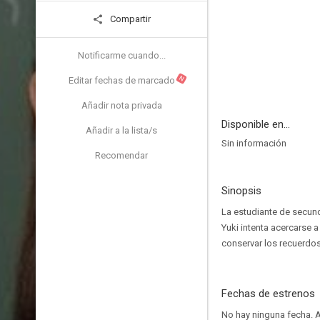
Compartir
Notificarme cuando...
N
Editar fechas de marcado
Añadir nota privada
Disponible en...
Añadir a la lista/s
Sin información
Recomendar
Sinopsis
La estudiante de secund
Yuki intenta acercarse a
conservar los recuerdo
Fechas de estrenos
No hay ninguna fecha.
A