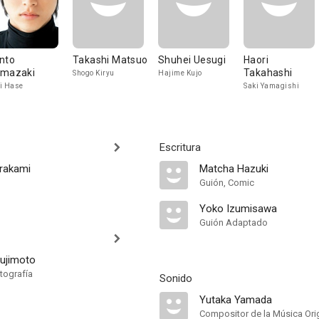
nto
Takashi Matsuo
Shuhei Uesugi
Haori
mazaki
Takahashi
Shogo Kiryu
Hajime Kujo
i Hase
Saki Yamagishi
Escritura
rakami
Matcha Hazuki
Guión, Comic
Yoko Izumisawa
Guión Adaptado
ujimoto
tografía
Sonido
Yutaka Yamada
Compositor de la Música Orig