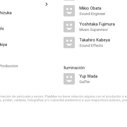
Mikio Obata
hizuka
Sound Engineer
Yoshitaka Fujimura
hi
Music Supervisor
Takahiro Kabeya
kiya
Sound Effects
Produccion
Iluminación
Yuji Wada
Gaffer
ación de películas y series, PlayMax no tiene relación alguna con el productor o el d
, póster, carátula, fotografías y/o cubiertas pertenece a sus respectivos autores, pr