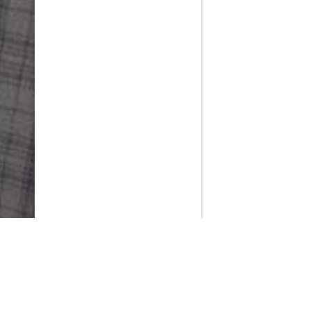
PlayMax
2026
Series populares
La Casa del Dragón
Silo