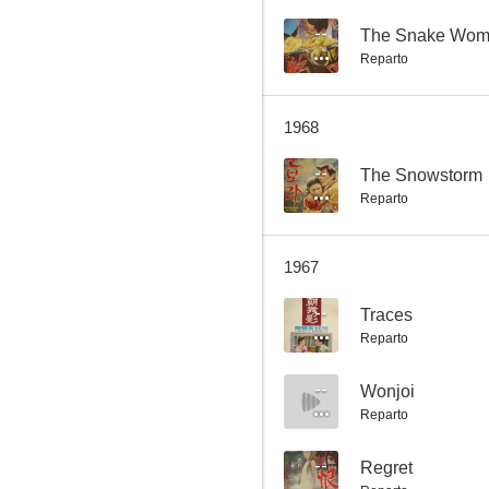
--
The Snake Wo
Reparto
First Night
1968
--
--
The Snowstorm
Reparto
1967
--
Traces
Reparto
Regret
--
Wonjoi
Reparto
--
Regret