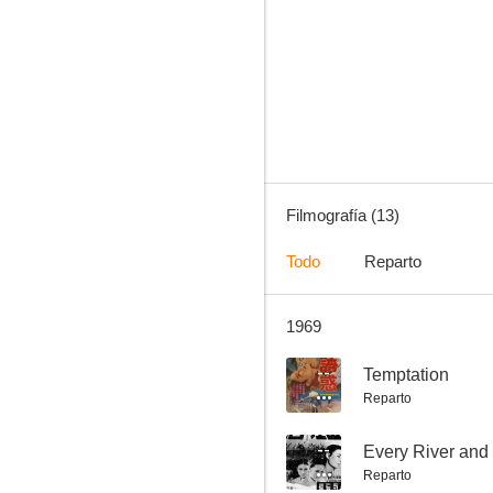
The Window
--
Filmografía (13)
Todo
Reparto
1969
The Snowstorm
--
--
Temptation
Reparto
--
Every River and
Reparto