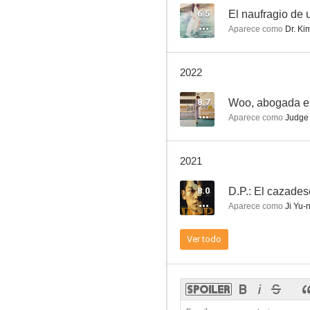
6.5
El naufragio de 
Aparece como
Dr. Ki
The Singer
2022
--
8.7
Woo, abogada ex
Aparece como
Judge
2021
8.0
D.P.: El cazades
Aparece como
Ji Yu-
Ukssi Namjeonggi
Ver todo
--