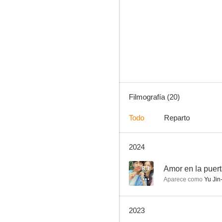
Amor en la puerta de al lado
5.5
Filmografía (20)
Todo
Reparto
2024
El voto de la muerte
--
8.1
Amor en la puert
Aparece como
Yu Jin
2023