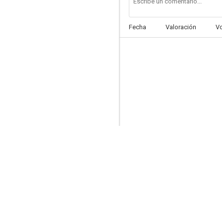
Fecha
Valoración
V
Hello, Brother
--
Green Fish