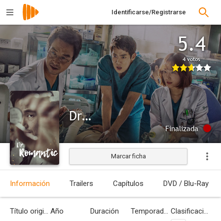
Identificarse/Registrarse
5.4
4 votos
Dr. Romantic
Finalizada
Marcar ficha
Información
Trailers
Capítulos
DVD / Blu-Ray
Título original
Año
Duración
Temporadas
Clasificación por edades