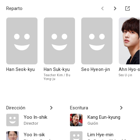
Reparto
Han Seok-kyu
Han Suk-kyu
Seo Hyeon-jin
Ahn Hyo-
Teacher Kim / Bu
Seo U-jin
Yong-ju
Dirección
Escritura
Yoo In-shik
Kang Eun-kyung
Director
Guión
Yoo In-sik
Lim Hye-min