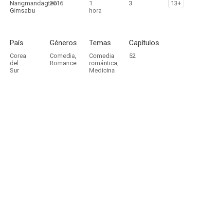
Nangmandagteo
2016
1
3
13+
Gimsabu
hora
País
Géneros
Temas
Capítulos
Corea
Comedia
,
Comedia
52
del
Romance
romántica
,
Sur
Medicina