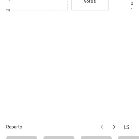
votos
2
1
???
Reparto