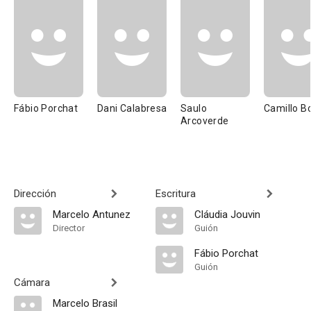
Fábio Porchat
Dani Calabresa
Saulo
Camillo B
Arcoverde
Dirección
Escritura
Marcelo Antunez
Cláudia Jouvin
Director
Guión
Fábio Porchat
Guión
Cámara
Marcelo Brasil