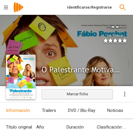
Identificarse/Registrarse
--
Sin valorar
O Palestrante Motivacional
Marcar ficha
Información
Trailers
DVD / Blu-Ray
Noticias
Título original
Año
Duración
Clasificación por edades