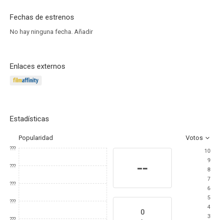
Fechas de estrenos
No hay ninguna fecha.
Añadir
Enlaces externos
Estadísticas
Popularidad
Votos
???
10
9
--
???
8
7
???
6
5
???
4
0
3
???