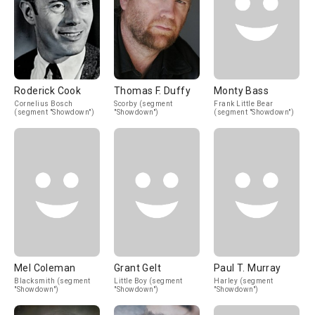
Roderick Cook
Thomas F. Duffy
Monty Bass
Cornelius Bosch
Scorby (segment
Frank Little Bear
(segment "Showdown")
"Showdown")
(segment "Showdown")
Mel Coleman
Grant Gelt
Paul T. Murray
Blacksmith (segment
Little Boy (segment
Harley (segment
"Showdown")
"Showdown")
"Showdown")