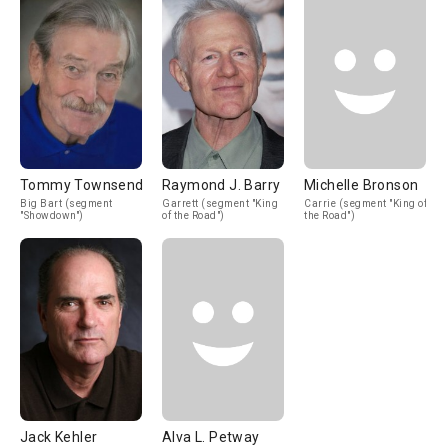
Tommy Townsend
Raymond J. Barry
Michelle Bronson
Big Bart (segment
Garrett (segment "King
Carrie (segment "King of
"Showdown")
of the Road")
the Road")
Jack Kehler
Alva L. Petway