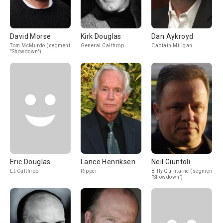
David Morse
Kirk Douglas
Dan Aykroyd
Tom McMurdo (segment
General Calthrop
Captain Miligan
"Showdown")
Eric Douglas
Lance Henriksen
Neil Giuntoli
Lt.Calthrob
Ripper
Billy Quintaine (segment
"Showdown")