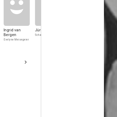
Ingrid van
Jürgen Goslar
Tatjana Sais
Liesl Karls
Bergen
Schally Meisegeier
Mrs. Häflingen
Mrs. Roselieb
Evelyne Meisegeier