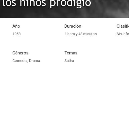
los niños prodigio
Año
Duración
Clasif
1958
1 hora y 48 minutos
Sin inf
Géneros
Temas
Comedia
,
Drama
Sátira