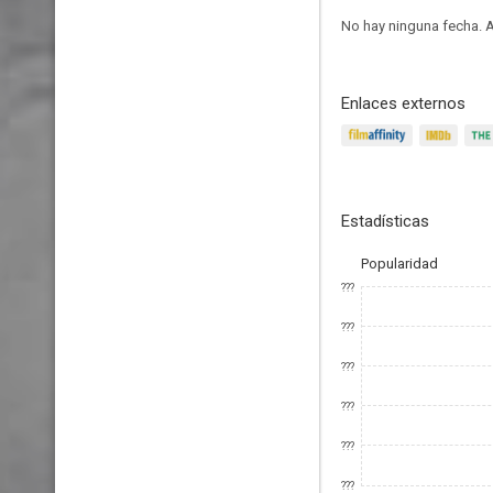
No hay ninguna fecha.
A
Enlaces externos
Estadísticas
Popularidad
???
???
???
???
???
???