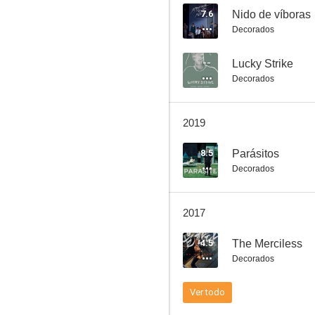
7.6
Nido de víboras
Decorados
--
Lucky Strike
Decorados
2019
8.5
Parásitos
Decorados
2017
4.5
The Merciless
Decorados
Ver todo