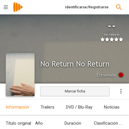
Identificarse/Registrarse
--
Sin valorar
No Return No Return
Estrenada
Marcar ficha
Información
Trailers
DVD / Blu-Ray
Noticias
Título original
Año
Duración
Clasificación por edades