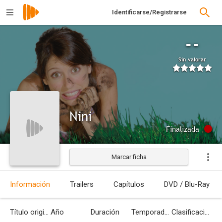
Identificarse/Registrarse
--
Sin valorar
Nini
Finalizada
Marcar ficha
Información
Trailers
Capítulos
DVD / Blu-Ray
Título original
Año
Duración
Temporadas
Clasificación por edades