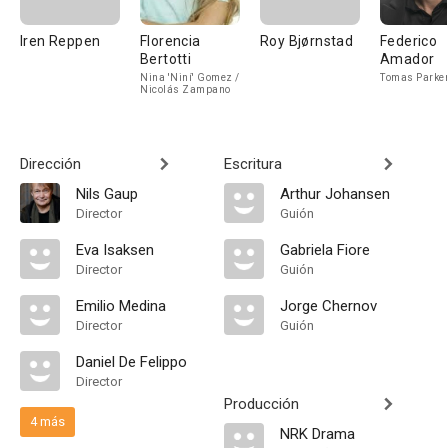
Iren Reppen
Florencia
Roy Bjørnstad
Federico
Bertotti
Amador
Nina 'Niní' Gomez /
Tomas Parke
Nicolás Zampano
Dirección
Escritura
Nils Gaup
Arthur Johansen
Director
Guión
Eva Isaksen
Gabriela Fiore
Director
Guión
Emilio Medina
Jorge Chernov
Director
Guión
Daniel De Felippo
Director
Producción
4 más
NRK Drama