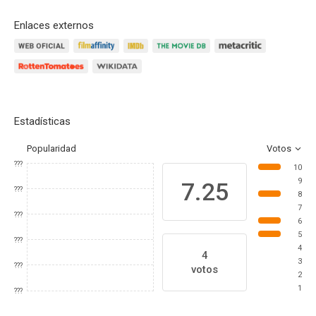
Enlaces externos
Estadísticas
Popularidad
Votos
???
10
9
7.25
???
8
7
???
6
5
???
4
4
3
???
votos
2
1
???