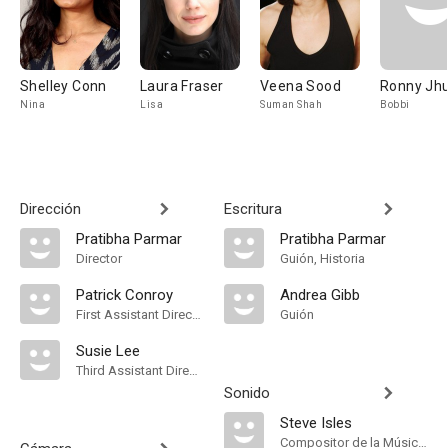
Shelley Conn
Laura Fraser
Veena Sood
Ronny Jhu
Nina
Lisa
Suman Shah
Bobbi
Dirección
Escritura
Pratibha Parmar
Pratibha Parmar
Director
Guión, Historia
Patrick Conroy
Andrea Gibb
First Assistant Director
Guión
Susie Lee
Third Assistant Director
Sonido
Steve Isles
Compositor de la Música Original