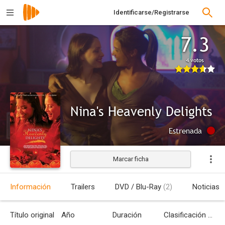
Identificarse/Registrarse
7.3
4 votos
Nina's Heavenly Delights
Estrenada
Marcar ficha
Información
Trailers
DVD / Blu-Ray
(2)
Noticias
Título original
Año
Duración
Clasificación por edades