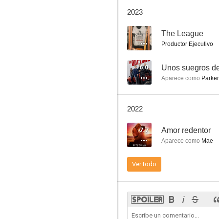
Enganchados a la muerte
2023
6.0
--
The League
Productor Ejecutivo
6.0
Unos suegros d
Aparece como
Parker
2022
Unos suegros de armas tomar
7.7
Amor redentor
8.0
Aparece como
Mae
Ver todo