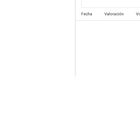
Fam
Fecha
Valoración
V
7.2
I Love Dogs
6.4