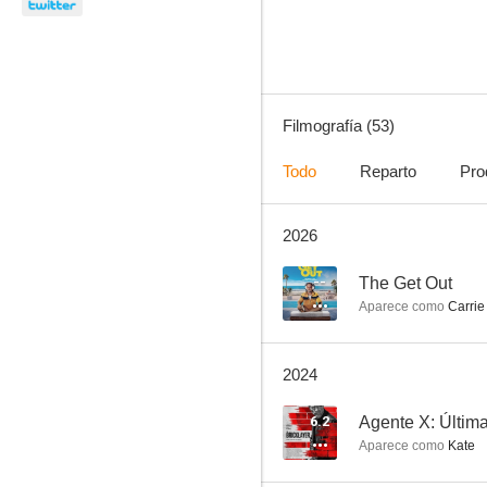
7.2
Filmografía (53)
Todo
Reparto
Pro
2026
Vamos de polis
6.5
--
The Get Out
Aparece como
Carrie
2024
6.2
Agente X: Últim
Aparece como
Kate