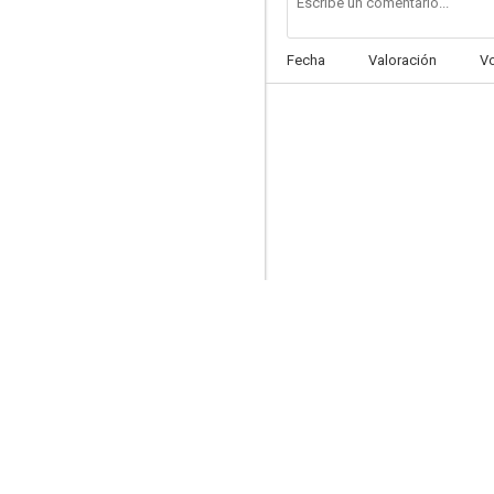
Fecha
Valoración
V
Atrapando a un monstruo
--
Deadcon
--