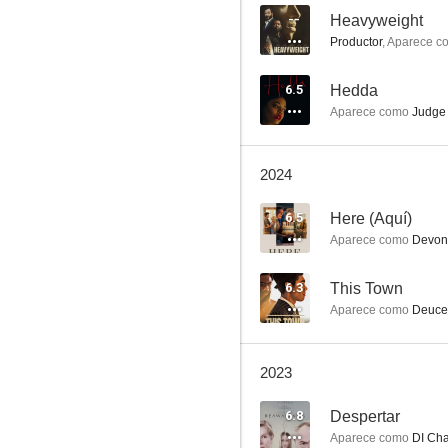
--
Heavyweight
Productor
,
Aparece c
Marcella
6.5
Hedda
Aparece como
Judge 
6.6
2024
6.5
Here (Aquí)
Aparece como
Devon 
6.3
This Town
Aparece como
Deuce 
Encuentros en la oscuridad
6.5
2023
6.8
Despertar
Aparece como
DI Ch