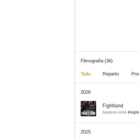
Here (Aquí)
8.1
Filmografía (36)
Todo
Reparto
Pro
2026
Top Boy
7.2
--
Fightland
Aparece como
Kingsl
2025