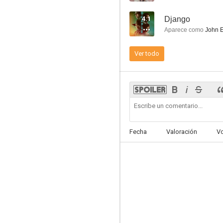
4.1
Django
Aparece como
John E
Ver todo
Black Dog
4.5
Fecha
Valoración
V
Monsters: El continente oscuro
3.0