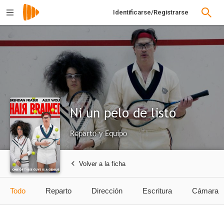
Identificarse/Registrarse
Ni un pelo de listo
Reparto y Equipo
Volver a la ficha
Todo
Reparto
Dirección
Escritura
Cámara