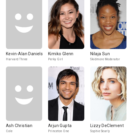
Kevin-Alan Daniels
Kimiko Glenn
Nilaja Sun
Harvard Three
Perky Girl
Skidmore Moderator
Ash Christian
Arjun Gupta
Lizzy DeClement
Cole
Princeton One
Sophie Searly