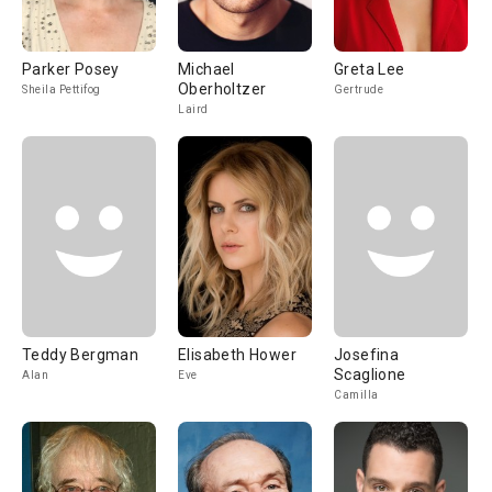
Parker Posey
Michael
Greta Lee
Oberholtzer
Sheila Pettifog
Gertrude
Laird
Teddy Bergman
Elisabeth Hower
Josefina
Scaglione
Alan
Eve
Camilla