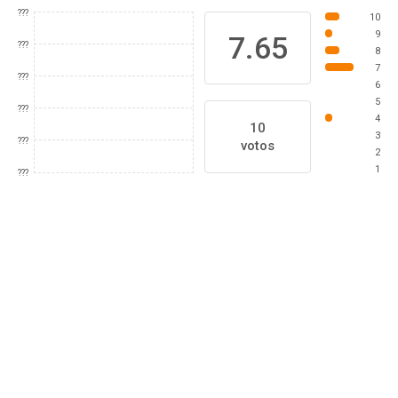
???
10
9
7.65
???
8
7
???
6
5
???
4
10
3
???
votos
2
1
???