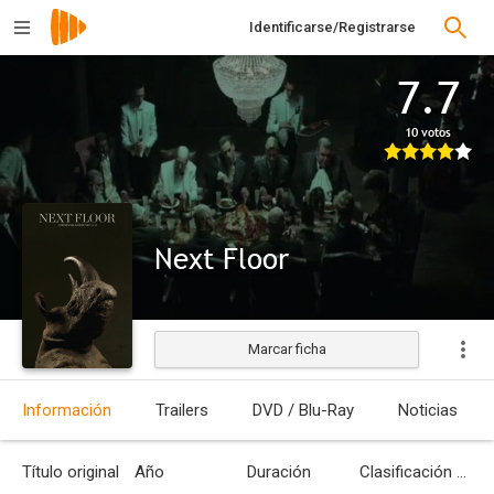
Identificarse/Registrarse
7.7
10 votos
Next Floor
Marcar ficha
Estrenada
Información
Trailers
DVD / Blu-Ray
Noticias
Título original
Año
Duración
Clasificación por edades