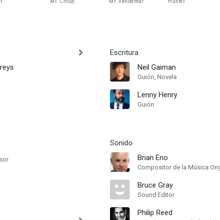
r
Mr. Croup
Mr. Vandemar
Hunter
Escritura
reys
Neil Gaiman
Guión, Novela
Lenny Henry
Guión
Sonido
Brian Eno
sor
Compositor de la Música Orig
Bruce Gray
Sound Editor
Philip Reed