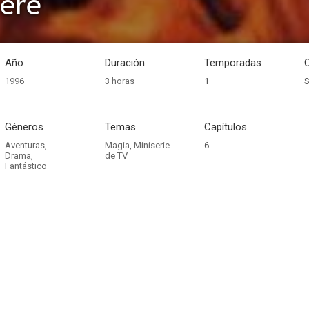
ere
Año
Duración
Temporadas
1996
3 horas
1
S
Géneros
Temas
Capítulos
Aventuras
,
Magia
,
Miniserie
6
Drama
,
de TV
Fantástico