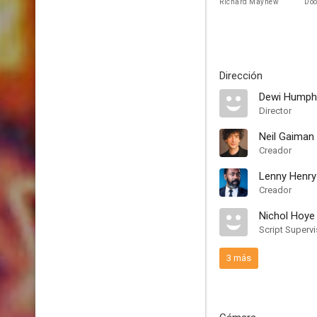
Richard Mayhew
Doo
Dirección
Dewi Humph
Director
Neil Gaiman
Creador
Lenny Henry
Creador
Nichol Hoye
Script Supervi
3 más