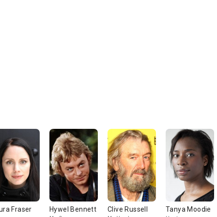
ura Fraser
Hywel Bennett
Clive Russell
Tanya Moodie