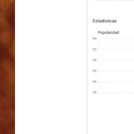
Estadísticas
Popularidad
???
???
???
???
???
???