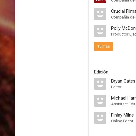
Compañía de 
Crucial Film
Compañía de 
Polly McDon
Productor Eje
15 más
Edición
Bryan Oates
Editor
Michael Har
Assistant Edit
Finlay Milne
Online Editor