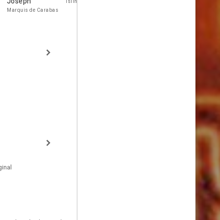
Joseph
Marmur
Islington
Old Bailey
Marquis de Carabas
Jessica
inal