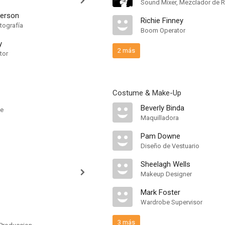
Sound Mixer, Mezclador de 
derson
Richie Finney
tografía
Boom Operator
y
2 más
tor
Costume & Make-Up
Beverly Binda
ee
Maquilladora
Pam Downe
Diseño de Vestuario
Sheelagh Wells
Makeup Designer
Mark Foster
Wardrobe Supervisor
3 más