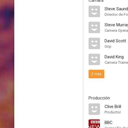
Cámara
Steve Saun
Director de Fo
Steve Murra
Camera Opera
David Scott
Grip
David King
Camera Train
2 más
Producción
Clive Brill
Productor
BBC