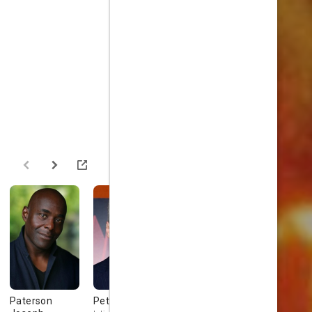
Paterson
Peter Capaldi
Trevor Peacock
Elizabeth