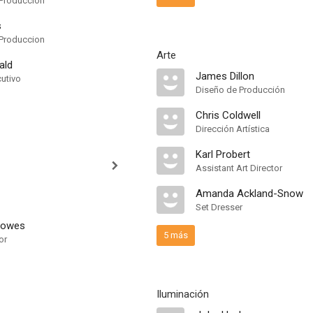
Produccion
s
Produccion
Arte
ald
James Dillon
cutivo
Diseño de Producción
Chris Coldwell
Dirección Artística
Karl Probert
Assistant Art Director
Amanda Ackland-Snow
Set Dresser
rowes
5 más
or
Iluminación