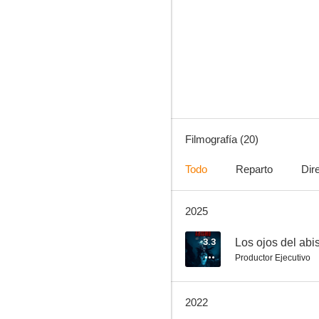
Al 3er. día
--
Filmografía (20)
Todo
Reparto
Dir
2025
Opera villera
--
3.3
Los ojos del ab
Productor Ejecutivo
2022