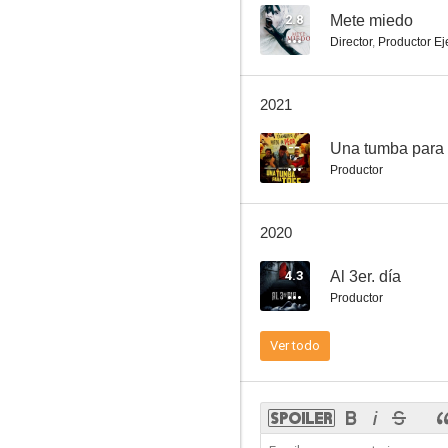
2.8
Mete miedo
Director
,
Productor Ej
La funeraria
2021
--
--
Una tumba para 
Productor
2020
4.3
Al 3er. día
Productor
Pescadores
Ver todo
--