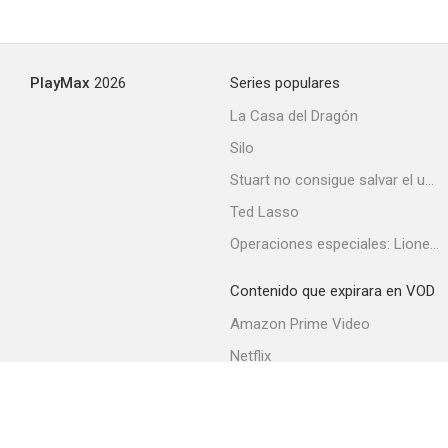
Hokuriku Proxy War
PlayMax
2026
Series populares
--
La Casa del Dragón
Silo
Stuart no consigue salvar el universo
Ted Lasso
Operaciones especiales: Lioness
Contenido que expirara en VOD
Nuevas batallas sin honor ni humanidad 3: Los últimos días del jefe
Amazon Prime Video
--
Netflix
Filmin
Movistar+