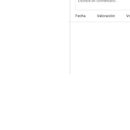
Fecha
Valoración
V
It's A Flickering Life
--
X27
--