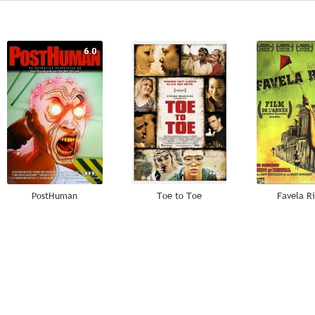
6.0
--
PostHuman
Toe to Toe
Favela Ri