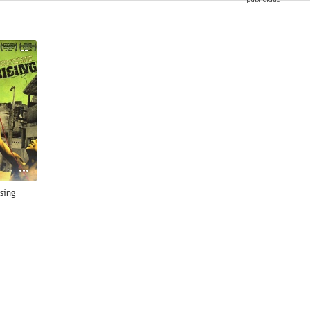
--
sing