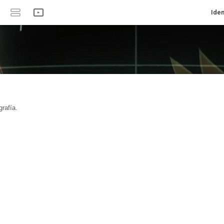
Iden
rafía.