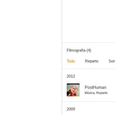
Filmografía (4)
Todo
Reparto
Son
2012
6.0
PostHuman
Música
,
Reparto
2009