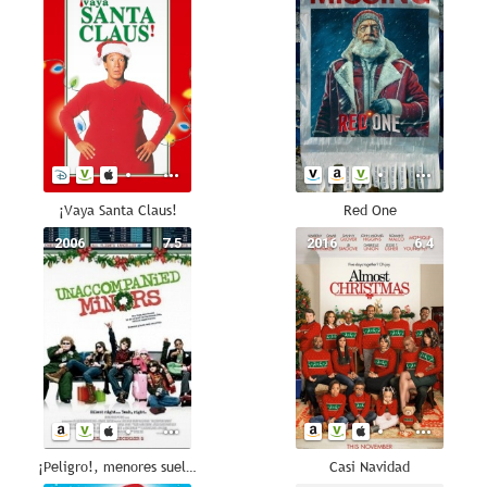
¡Vaya Santa Claus!
Red One
2006
7.5
2016
6.4
¡Peligro!, menores sueltos
Casi Navidad