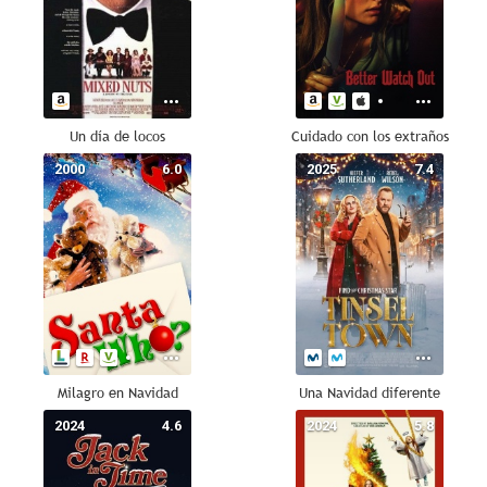
Un día de locos
Cuidado con los extraños
2000
6.0
2025
7.4
Milagro en Navidad
Una Navidad diferente
2024
4.6
2024
5.8