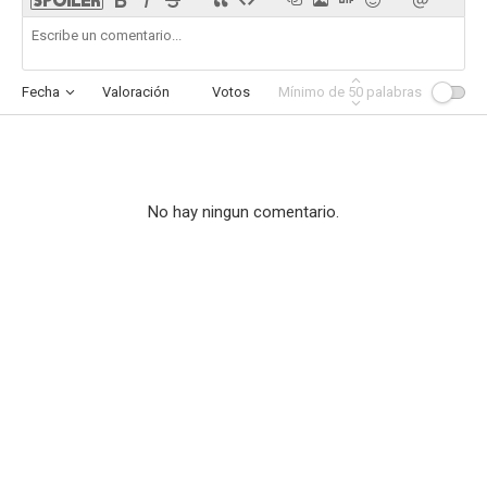
Fecha
Valoración
Votos
Mínimo de
Afinidad
50
palabras
No hay ningun comentario.