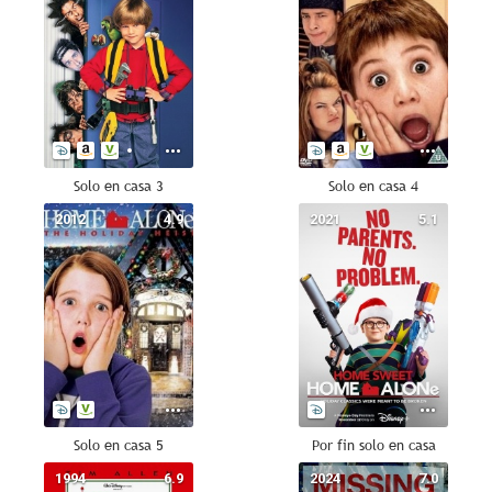
Solo en casa 3
Solo en casa 4
2012
4.9
2021
5.1
Solo en casa 5
Por fin solo en casa
1994
6.9
2024
7.0