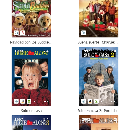
Navidad con los Buddies. En busca de Santa Can
Buena suerte, Charlie: Un viaje de película
1990
7.4
1992
7.0
Solo en casa
Solo en casa 2: Perdido en Nueva York
1997
5.4
2002
5.2