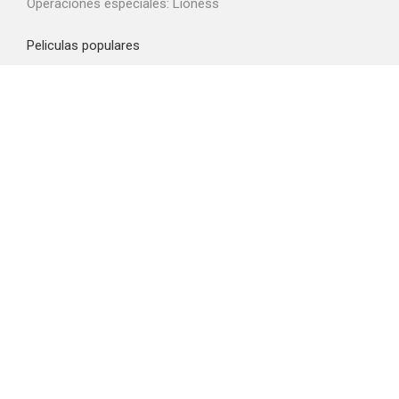
Operaciones especiales: Lioness
Peliculas populares
Spider-Man: Brand New Day
La odisea
Obsession
La boca del diablo
El diablo viste de Prada 2
Top proveedores VOD
Amazon Prime Video
Netflix
Filmin
Movistar+
Crunchyroll