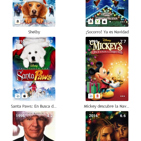
Shelby
¡Socorro! Ya es Navidad
2010
6.3
1999
7.7
Santa Paws: En Busca de Santa Can
Mickey descubre la Navidad
1994
4.2
2016
6.6