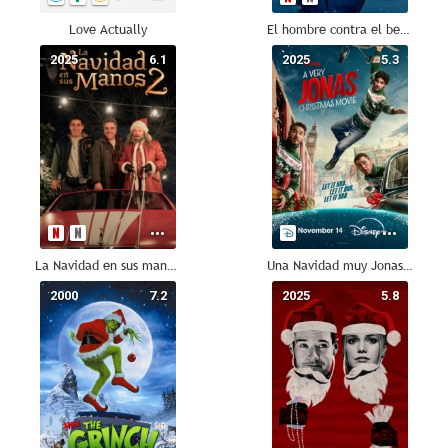
Love Actually
El hombre contra el bebé
2025
6.1
2025
5.3
La Navidad en sus manos 2
Una Navidad muy Jonas Brothers
2000
7.2
2025
5.8