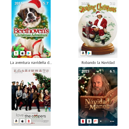
2011
5.7
2003
7.0
La aventura navideña de Beethoven
Robando la Navidad
2015
6.1
2023
6.1