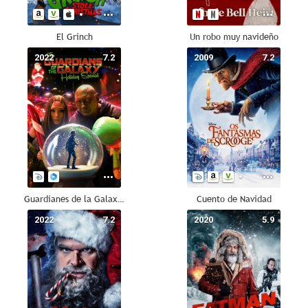
El Grinch
Un robo muy navideño
2022
7.2
2009
7.2
Guardianes de la Galaxia: Especial Felices Fiestas
Cuento de Navidad
2022
7.2
2020
5.9