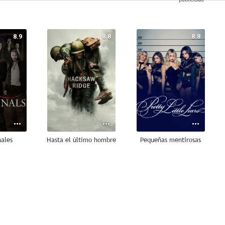
8.9
8.8
8.8
nales
Hasta el último hombre
Pequeñas mentirosas
6.0
5.5
--