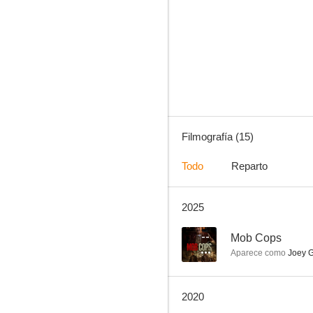
Legacies
--
Filmografía (15)
Todo
Reparto
2025
Cops LAC
--
Mob Cops
Aparece como
Joey G
2020