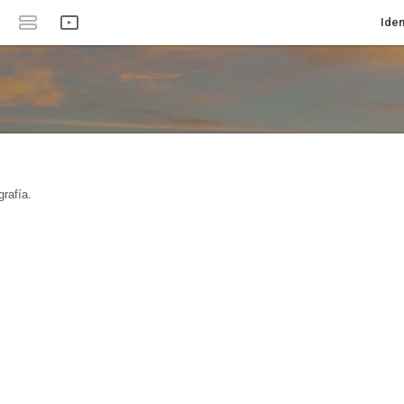
Iden
rafía.