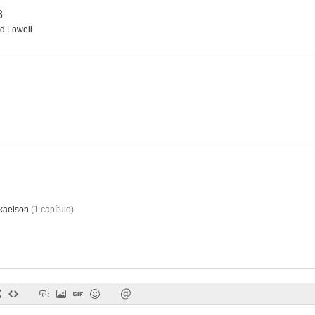
3
d Lowell
kaelson
(
1
capítulo
)