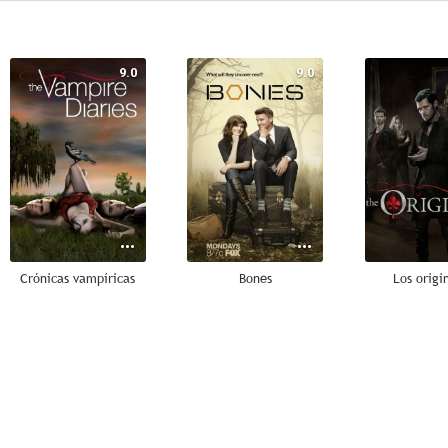
9.0
9.0
Crónicas vampíricas
Bones
Los origi
7.0
6.5