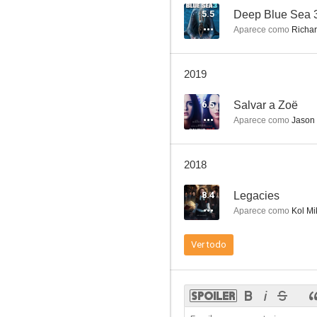
5.5
Deep Blue Sea 
Aparece como
Richar
2019
6.5
Salvar a Zoë
Aparece como
Jason
2018
8.4
Legacies
Aparece como
Kol Mi
Ver todo