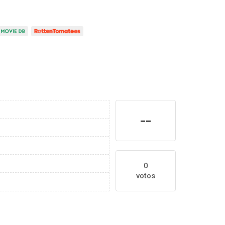
--
0
votos