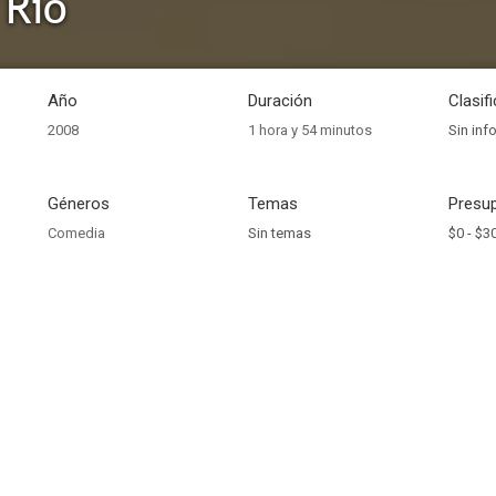
 Rio
Año
Duración
Clasif
2008
1 hora y 54 minutos
Sin inf
Géneros
Temas
Presup
Comedia
Sin temas
$0 -
$30