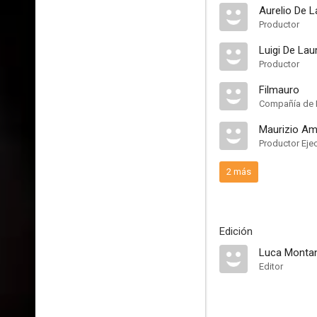
Aurelio De L
Productor
Luigi De Laur
Productor
Filmauro
Compañía de 
Maurizio Am
Productor Eje
2 más
Edición
Luca Montan
Editor