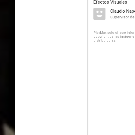
Efectos Visuales
Claudio Napo
Supervisor de
PlayMax solo ofrece inform
copyright de las imágenes
distribuidoras.