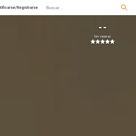
tificarse/Registrarse
--
Sin valorar