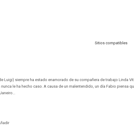
Sitios compatibles
de Luigi) siempre ha estado enamorado de su compañera de trabajo Linda Vita
s nunca le ha hecho caso. A causa de un malentendido, un día Fabio piensa que 
aneiro...
ñadir