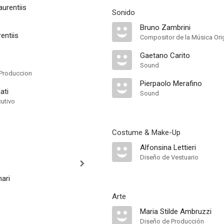
aurentiis
Sonido
Bruno Zambrini
entiis
Compositor de la Música Orig
Gaetano Carito
Sound
Produccion
Pierpaolo Merafino
ati
Sound
cutivo
Costume & Make-Up
Alfonsina Lettieri
Diseño de Vestuario
ari
Arte
Maria Stilde Ambruzzi
Diseño de Producción