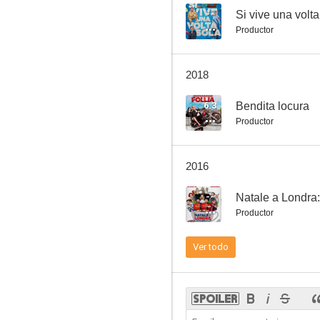
--
Si vive una volta
Productor
Natale col Boss
2018
--
6.3
Bendita locura
Productor
2016
--
Productor
Colpi di fortuna
Ver todo
--