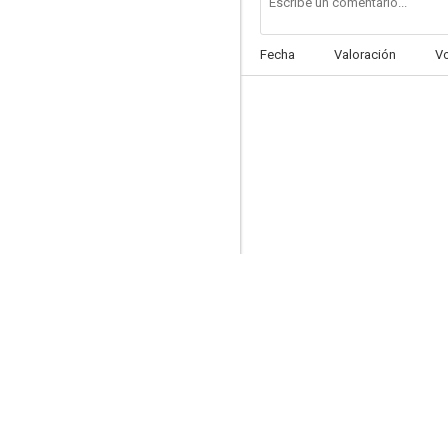
Fecha
Valoración
V
Vacanze di Natale a Cortina
--
Italians
--