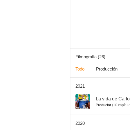
Bendita locura
--
Filmografía (26)
Todo
Producción
2021
Si vive una volta sola
--
2.0
La vida de Carlo
Productor
(
10
capítul
2020