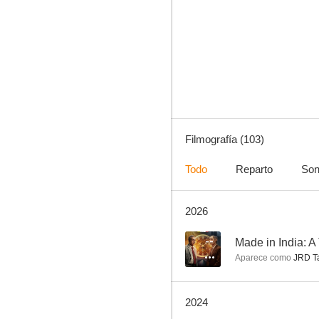
La boda del Monzón
--
Filmografía (103)
Todo
Reparto
Son
2026
Made in India: A Titan Story
--
--
Made in India: A 
Aparece como
JRD T
2024