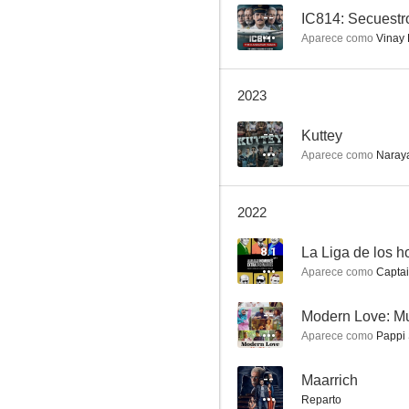
--
Aparece como
Vinay 
La hija (The Daughter)
2023
--
--
Kuttey
Aparece como
Naray
2022
8.1
Aparece como
Capta
Modern Love: Mumbai
--
Modern Love: M
--
Aparece como
Pappi 
--
Maarrich
Reparto