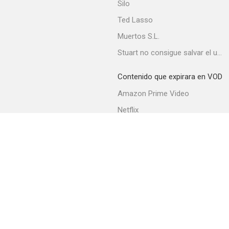
Silo
Ted Lasso
Muertos S.L.
China Gate
Stuart no consigue salvar el universo
--
Contenido que expirara en VOD
Amazon Prime Video
Netflix
Movistar+
Filmin
Movistar+ Fibra
Kabhi Haan Kabhi Naa
--