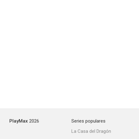
Main Hoon Na
--
Hey Ram
--
PlayMax
2026
Series populares
La Casa del Dragón