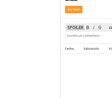
Ver todo
Mumbai Diaries
--
Fecha
Valoración
V
Ramprasad Ki Tehrvi
--