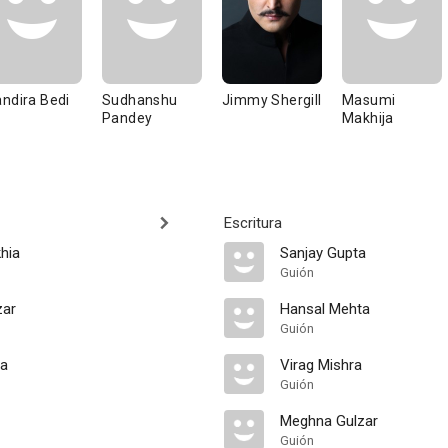
ndira Bedi
Sudhanshu
Jimmy Shergill
Masumi
Pandey
Makhija
Escritura
hia
Sanjay Gupta
Guión
zar
Hansal Mehta
Guión
ta
Virag Mishra
Guión
Meghna Gulzar
Guión