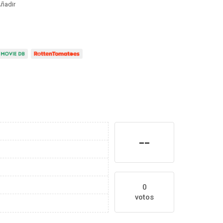
ñadir
--
0
votos