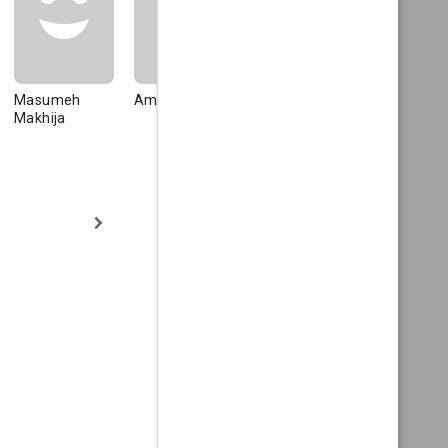
Masumeh
Amrita Singh
Parmeet Sethi
Minissha
Makhija
Lamba