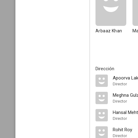
Arbaaz Khan
Ma
Dirección
Apoorva Lak
Director
Meghna Gul
Director
Hansal Meh
Director
Rohit Roy
Director