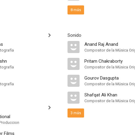
8 más
Sonido
as
Anand Raj Anand
tografía
Compositor de la Música Orig
ishn
Pritam Chakraborty
tografía
Compositor de la Música Orig
Gourov Dasgupta
tografía
Compositor de la Música Orig
Shafqat Ali Khan
Compositor de la Música Orig
3 más
tional
Produccion
er Films