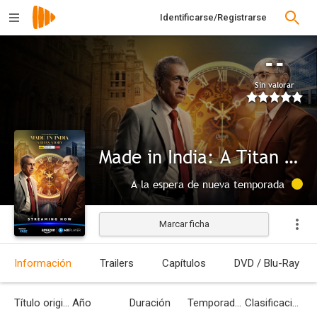
Identificarse/Registrarse
--
Sin valorar
Made in India: A Titan Story
A la espera de nueva temporada
Marcar ficha
Información
Trailers
Capítulos
DVD / Blu-Ray
Título original
Año
Duración
Temporadas
Clasificación por edades