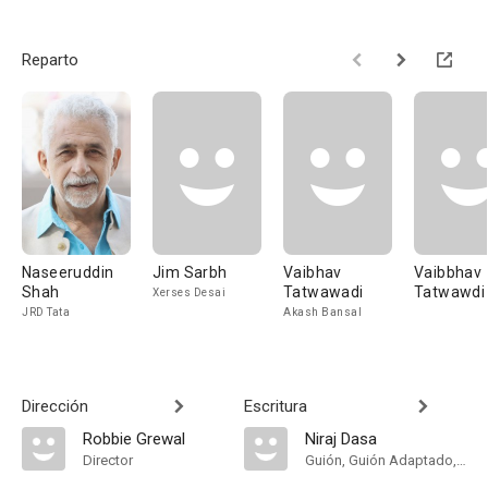
Reparto
Naseeruddin
Jim Sarbh
Vaibhav
Vaibbhav
Shah
Tatwawadi
Tatwawdi
Xerses Desai
JRD Tata
Akash Bansal
Dirección
Escritura
Robbie Grewal
Niraj Dasa
Director
Guión, Guión Adaptado, Dialogue