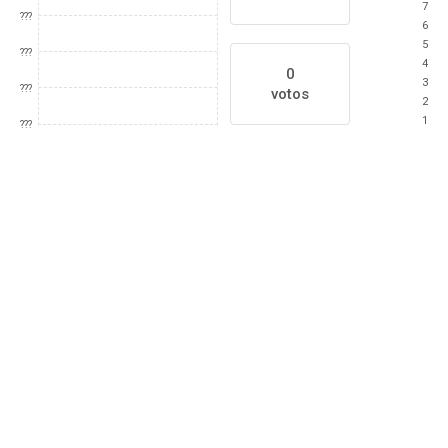
7
???
6
5
???
4
0
3
???
votos
2
1
???