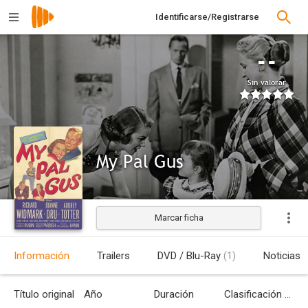
Identificarse/Registrarse
--
Sin valorar
My Pal Gus
Marcar ficha
Estrenada
Información
Trailers
DVD / Blu-Ray
(1)
Noticias
Título original
Año
Duración
Clasificación por edades