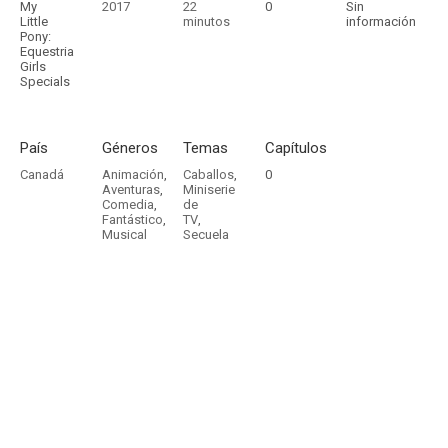
My
2017
22
0
Sin
Little
minutos
información
Pony:
Equestria
Girls
Specials
País
Géneros
Temas
Capítulos
Canadá
Animación
,
Caballos
,
0
Aventuras
,
Miniserie
Comedia
,
de
Fantástico
,
TV
,
Musical
Secuela