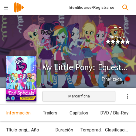
Identificarse/Registrarse
--
Sin valorar
My Little Pony: Equestria Girls Specials
Finalizada
Marcar ficha
Información
Trailers
Capítulos
DVD / Blu-Ray
Título original
Año
Duración
Temporadas
Clasificación por edades