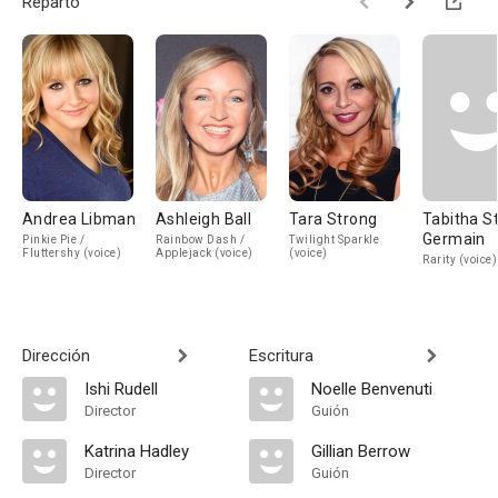
Reparto
Andrea Libman
Ashleigh Ball
Tara Strong
Tabitha St
Germain
Pinkie Pie /
Rainbow Dash /
Twilight Sparkle
Fluttershy (voice)
Applejack (voice)
(voice)
Rarity (voice)
Dirección
Escritura
Ishi Rudell
Noelle Benvenuti
Director
Guión
Katrina Hadley
Gillian Berrow
Director
Guión