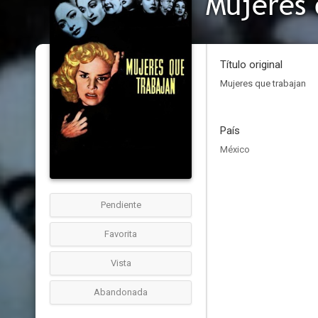
Mujeres 
Título original
Mujeres que trabajan
País
México
Pendiente
Favorita
Vista
Abandonada