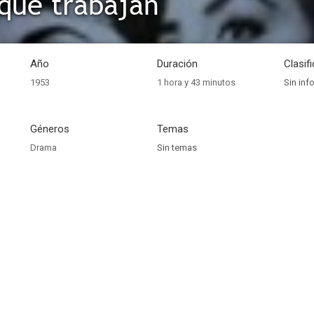
que trabajan
Año
Duración
Clasif
1953
1 hora y 43 minutos
Sin inf
Géneros
Temas
Drama
Sin temas