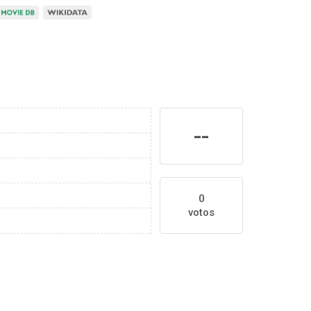
--
0
votos