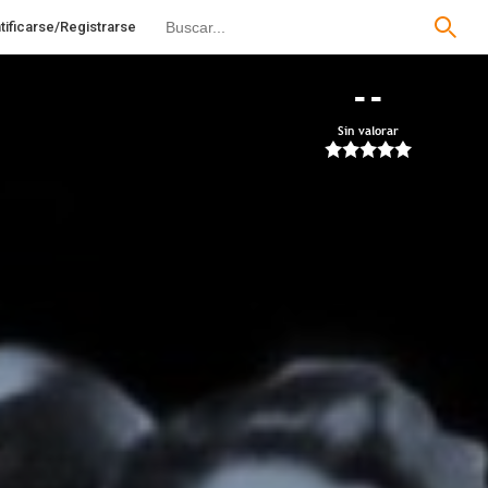
tificarse/Registrarse
--
Sin valorar