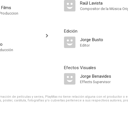
Raúl Lavista
l Films
Compositor de la Música Orig
Produccion
Edición
Jorge Busto
ho
Editor
oducción
Efectos Visuales
Jorge Benavides
Effects Supervisor
ación de películas y series, PlayMax no tiene relación alguna con el productor o el d
, póster, carátula, fotografías y/o cubiertas pertenece a sus respectivos autores, pr