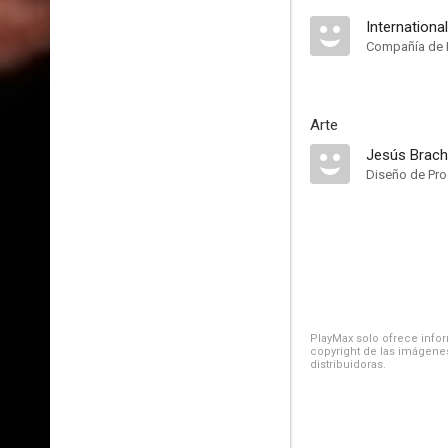
Internationa
Compañía de 
Arte
Jesús Brac
Diseño de Pr
PlayMax solo ofrece inform
copyright de las imágenes
distribuidoras.