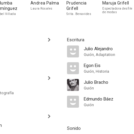
lumba
Andrea Palma
Prudencia
Maruja Grifell
mínguez
Grifell
Laura Rosales
Espectadora desfile
de modas
bel Villada
Srita. Benavides
Escritura
Julio Alejandro
Guión, Adaptation
Egon Eis
Guión, Historia
Julio Bracho
Guión
tografía
Edmundo Báez
Guión
n
Sonido