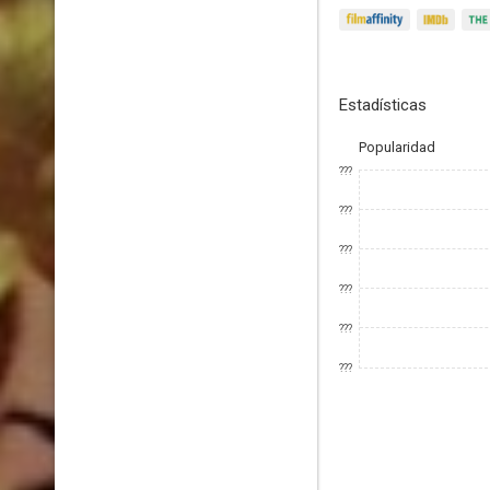
Estadísticas
Popularidad
???
???
???
???
???
???