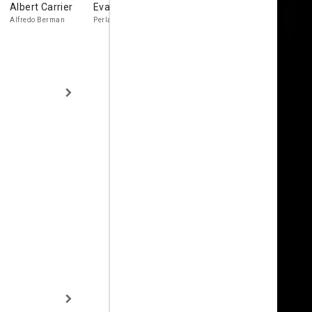
Albert Carrier
Eva Martino
Anabel
Emperatri
Gutiérrez
Carvajal
Alfredo Berman
Perla Medina
Gloria Esparza
Margarita