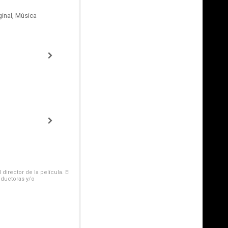
inal, Música
irector de la película. El
oductoras y/o