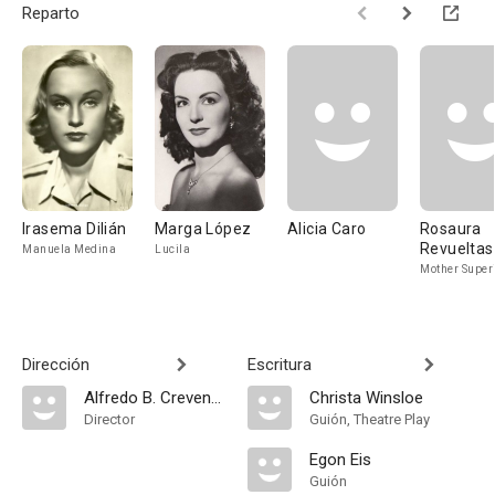
Reparto
Irasema Dilián
Marga López
Alicia Caro
Rosaura
Revueltas
Manuela Medina
Lucila
Mother Super
Dirección
Escritura
Alfredo B. Crevenna
Christa Winsloe
Director
Guión, Theatre Play
Egon Eis
Guión