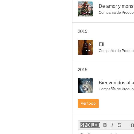
7.4
De amor y mons
Compañía de Produc
Napoleon Dynamite
2019
5.9
5.6
Eli
Compañía de Produc
2015
7.4
Bienvenidos al 
Compañía de Produc
Æon Flux
Ver todo
8.5