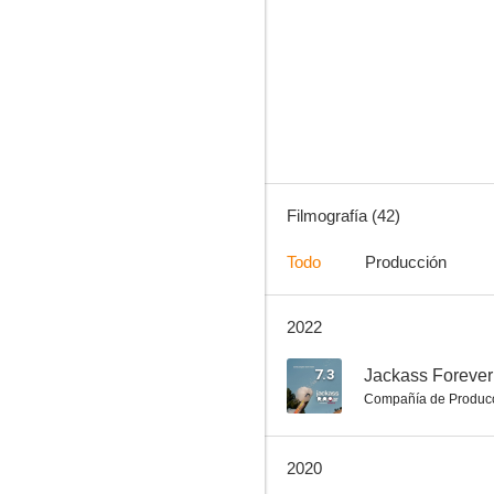
Justin Bieber: Never Say Never
7.4
Filmografía (42)
Todo
Producción
2022
De amor y monstruos
6.7
7.3
Jackass Forever
Compañía de Produc
2020