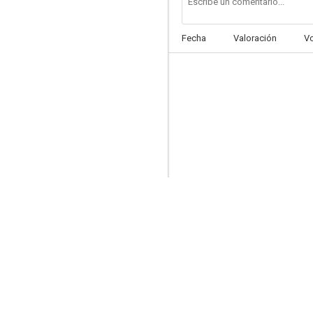
Fecha
Valoración
V
Pootie Tang
8.0
Colegas
7.5