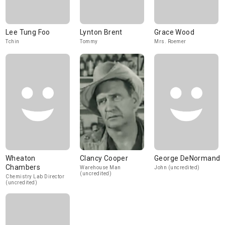
Lee Tung Foo
Lynton Brent
Grace Wood
Tchin
Tommy
Mrs. Roemer
Wheaton
Clancy Cooper
George DeNormand
Chambers
Warehouse Man
John (uncredited)
(uncredited)
Chemistry Lab Director
(uncredited)