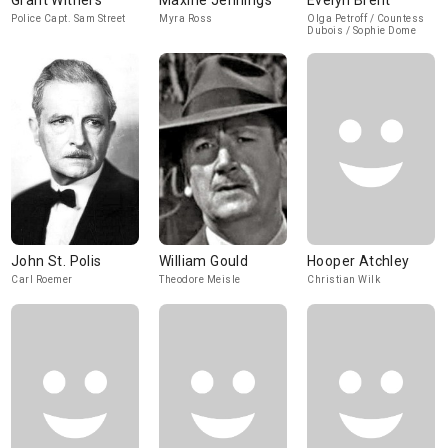
Grant Withers
Maxine Jennings
Evelyn Brent
Police Capt. Sam Street
Myra Ross
Olga Petroff / Countess
Dubois / Sophie Dome
John St. Polis
William Gould
Hooper Atchley
Carl Roemer
Theodore Meisle
Christian Wilk