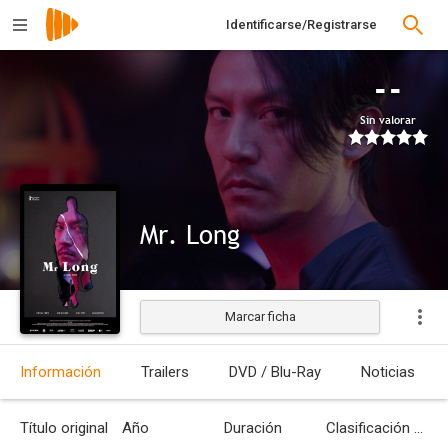
Identificarse/Registrarse
--
Sin valorar
Mr. Long
Marcar ficha
Estrenada
Información
Trailers
DVD / Blu-Ray
Noticias
Título original
Año
Duración
Clasificación por edades