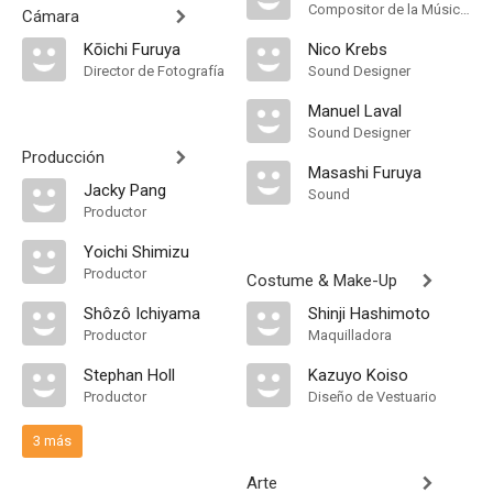
Compositor de la Música Original
Cámara
Kōichi Furuya
Nico Krebs
Director de Fotografía
Sound Designer
Manuel Laval
Sound Designer
Producción
Masashi Furuya
Jacky Pang
Sound
Productor
Yoichi Shimizu
Productor
Costume & Make-Up
Shôzô Ichiyama
Shinji Hashimoto
Productor
Maquilladora
Stephan Holl
Kazuyo Koiso
Productor
Diseño de Vestuario
3 más
Arte