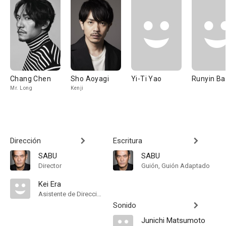
Chang Chen
Sho Aoyagi
Yi-Ti Yao
Runyin Ba
Mr. Long
Kenji
Dirección
Escritura
SABU
SABU
Director
Guión, Guión Adaptado
Kei Era
Asistente de Dirección
Sonido
Junichi Matsumoto