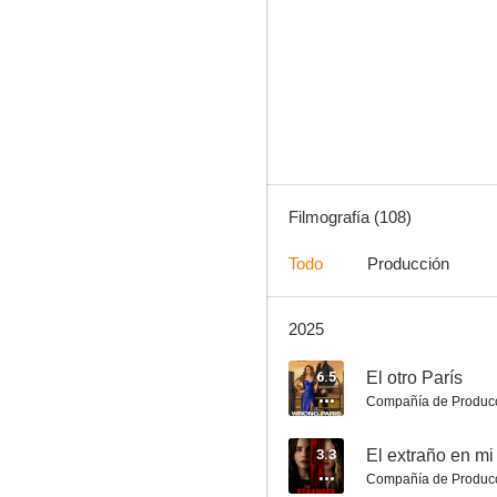
El otro París
6.2
Filmografía (108)
Todo
Producción
2025
Boat Trip: Este barco es un peligro
5.6
6.5
El otro París
Compañía de Produc
3.3
El extraño en mi
Compañía de Produc