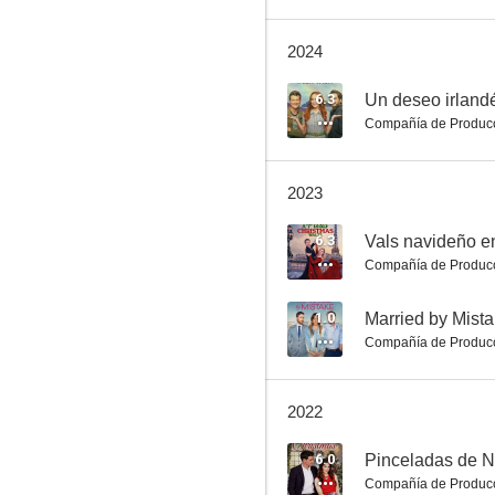
2024
Herencia navideña
6.3
Un deseo irland
Compañía de Produc
8.5
2023
6.3
Vals navideño e
Compañía de Produc
1.0
Married by Mist
Compañía de Produc
El regreso de un soldado
7.8
2022
6.0
Pinceladas de 
Compañía de Produc