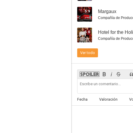
5.9
Margaux
Compañía de Produc
5.0
Hotel for the Ho
Christmas Takes Flight
Compañía de Produc
6.7
Ver todo
Fecha
Valoración
V
Código nuclear
6.3