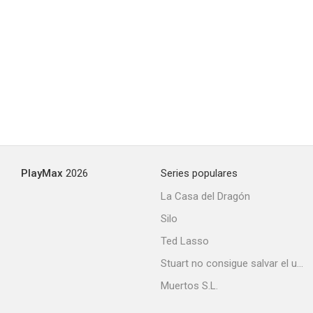
Royally Wrapped for Christmas
--
PlayMax
2026
Series populares
La Casa del Dragón
Silo
Cuando habla el corazón: El baile
Ted Lasso
--
Stuart no consigue salvar el universo
Muertos S.L.