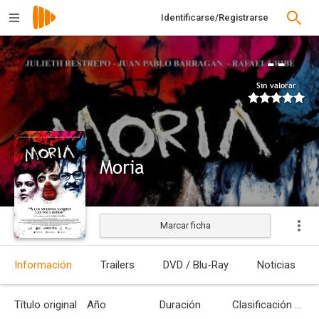
Identificarse/Registrarse
--
Sin valorar
Moria
Marcar ficha
Estrenada
Información
Trailers
DVD / Blu-Ray
Noticias
Título original
Año
Duración
Clasificación por edades