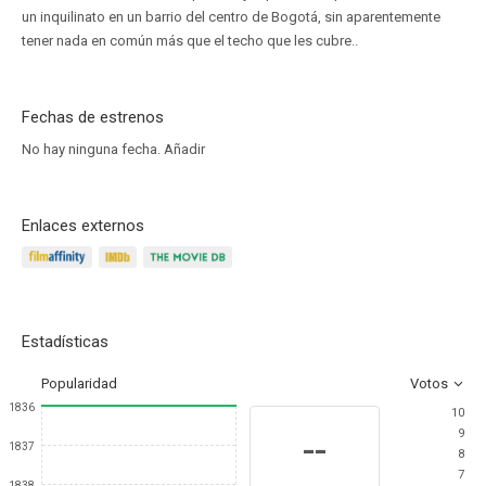
un inquilinato en un barrio del centro de Bogotá, sin aparentemente
tener nada en común más que el techo que les cubre..
Fechas de estrenos
No hay ninguna fecha.
Añadir
Enlaces externos
Estadísticas
Popularidad
Votos
1836
10
9
--
1837
8
7
1838