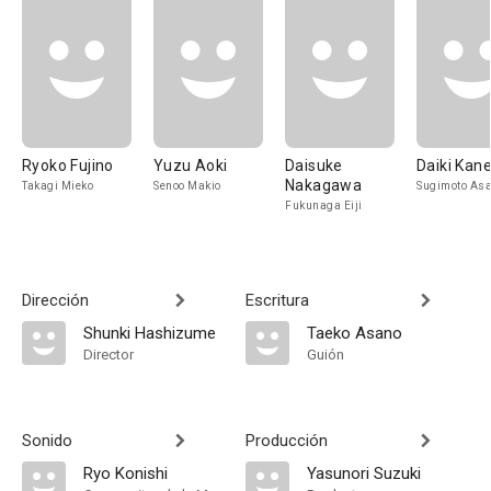
Ryoko Fujino
Yuzu Aoki
Daisuke
Daiki Kan
Nakagawa
Takagi Mieko
Senoo Makio
Sugimoto Asa
Fukunaga Eiji
Dirección
Escritura
Shunki Hashizume
Taeko Asano
Director
Guión
Sonido
Producción
Ryo Konishi
Yasunori Suzuki