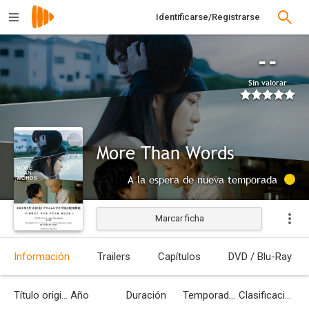
Identificarse/Registrarse
--
Sin valorar
More Than Words
A la espera de nueva temporada
Marcar ficha
Información
Trailers
Capítulos
DVD / Blu-Ray
Título original
Año
Duración
Temporadas
Clasificación por edades