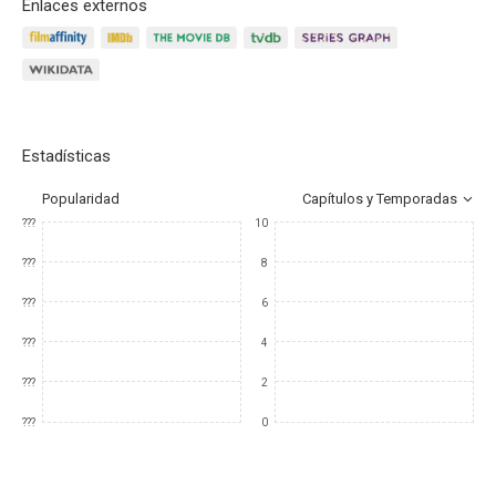
Enlaces externos
Estadísticas
Popularidad
Capítulos y Temporadas
???
10
???
8
???
6
???
4
???
2
???
0