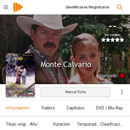
Identificarse/Registrarse
--
Sin valorar
Monte Calvario
Finalizada
Marcar ficha
Información
Trailers
Capítulos
DVD / Blu-Ray
Título original
Año
Duración
Temporadas
Clasificación por edades