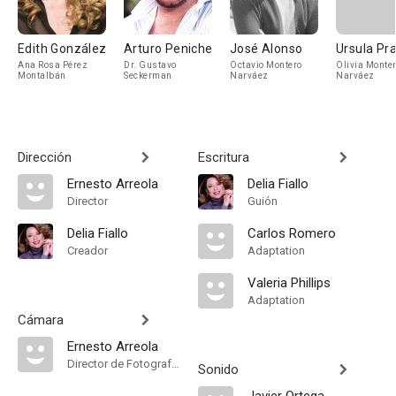
Edith González
Arturo Peniche
José Alonso
Ursula Pr
Ana Rosa Pérez
Dr. Gustavo
Octavio Montero
Olivia Monte
Montalbán
Seckerman
Narváez
Narváez
Dirección
Escritura
Ernesto Arreola
Delia Fiallo
Director
Guión
Delia Fiallo
Carlos Romero
Creador
Adaptation
Valeria Phillips
Adaptation
Cámara
Ernesto Arreola
Director de Fotografía, Camera Operator
Sonido