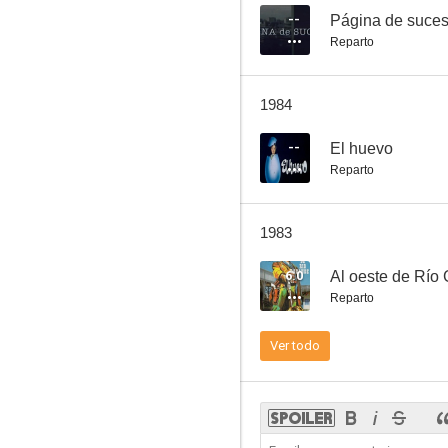
--
Página de suce
Reparto
El Irreal Madrid
1984
--
--
El huevo
Reparto
1983
6.0
Al oeste de Río
Reparto
El huevo
Ver todo
--