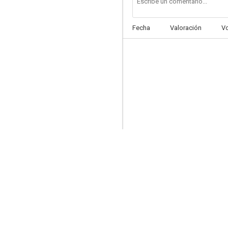
Fecha
Valoración
V
Pequeñeces
--
Alta fidelidad
--