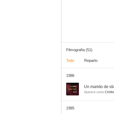
Al oeste de Río Grande
6.0
Filmografía (51)
Todo
Reparto
1986
El guardián del paraíso
1.0
--
Un marido de ida
Aparece como
Chófe
1985