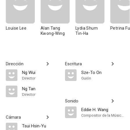
Louise Lee
Alan Tang
Lydia Shum
Petrina F
Kwong-Wing
Tin-Ha
Dirección
Escritura
Ng Wui
Sze-To On
Director
Guión
Ng Tan
Director
Sonido
Eddie H. Wang
Compositor de la Música Original
Cámara
Tsui Hsin-Yu