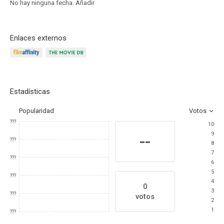
No hay ninguna fecha.
Añadir
Enlaces externos
Estadísticas
Popularidad
Votos
???
10
9
--
???
8
7
???
6
5
???
4
0
3
???
votos
2
1
???