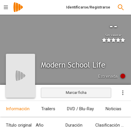
Identificarse/Registrarse
--
Sin valorar
Modern School Life
Estrenada
Marcar ficha
Información
Trailers
DVD / Blu-Ray
Noticias
Título original
Año
Duración
Clasificación por edades