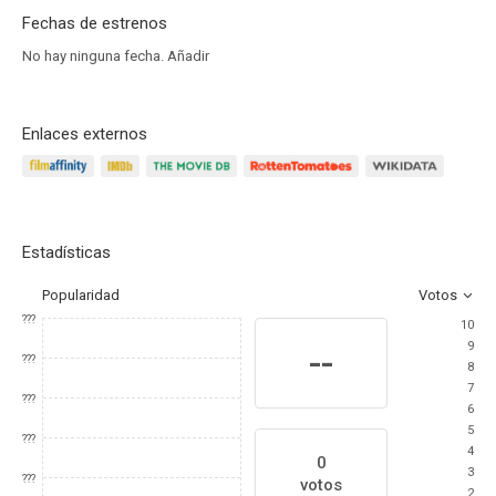
Fechas de estrenos
No hay ninguna fecha.
Añadir
Enlaces externos
Estadísticas
Popularidad
Votos
???
10
9
--
???
8
7
???
6
5
???
4
0
3
???
votos
2