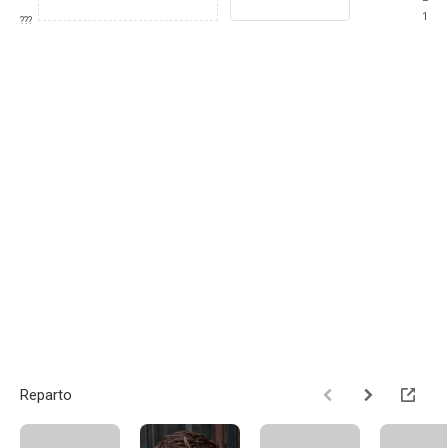
1
???
Reparto