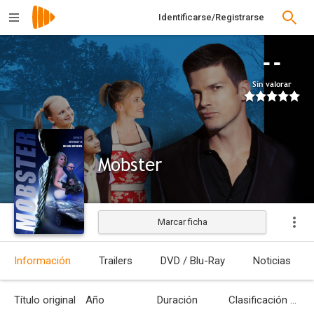
Identificarse/Registrarse
--
Sin valorar
Mobster
Marcar ficha
Estrenada
Información
Trailers
DVD / Blu-Ray
Noticias
Título original
Año
Duración
Clasificación por edades