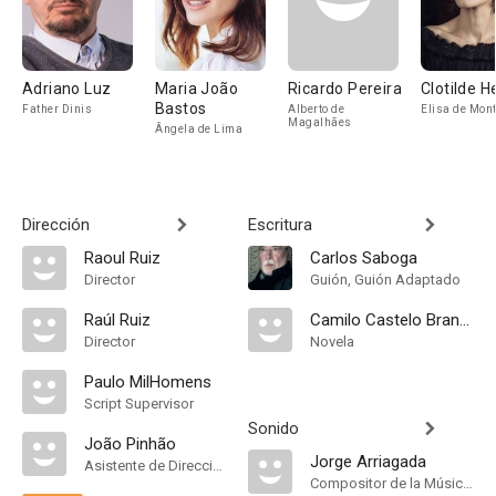
Adriano Luz
Maria João
Ricardo Pereira
Clotilde 
Bastos
Father Dinis
Alberto de
Elisa de Mont
Magalhães
Ângela de Lima
Dirección
Escritura
Raoul Ruiz
Carlos Saboga
Director
Guión, Guión Adaptado
Raúl Ruiz
Camilo Castelo Branco
Director
Novela
Paulo MilHomens
Script Supervisor
Sonido
João Pinhão
Jorge Arriagada
Asistente de Dirección
Compositor de la Música Original