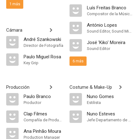
1 más
Luís Freitas Branco
Compositor de la Música Original
António Lopes
Cámara
Sound Editor, Sound Mixer, Sound
André Szankowski
José 'Kiko' Moreira
Director de Fotografía
Sound Editor
Paulo Miguel Rosa
6 más
Key Grip
Producción
Costume & Make-Up
Paulo Branco
Nuno Gomes
Productor
Estilista
Clap Filmes
Nuno Esteves
Compañía de Produccion
Jefe Departamento de Maquillaje
Ana Pinhão Moura
Production Manager