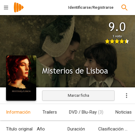
Identificarse/Registrarse
9.0
1 voto
Misterios de Lisboa
Marcar ficha
Información
Trailers
DVD / Blu-Ray
(3)
Noticias
Título original
Año
Duración
Clasificación por edades