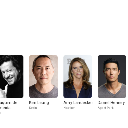
aquim de
Ken Leung
Amy Landecker
Daniel Henney
meida
Kevin
Heather
Agent Park
i