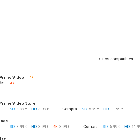
Sitios compatibles
Prime Video
HDR
ón:
4K
rime Video Store
SD
3.99 €
HD
3.99 €
Compra:
SD
5.99 €
HD
11.99 €
unes
SD
3.99 €
HD
3.99 €
4K
3.99 €
Compra:
SD
5.99 €
HD
11.9
lay