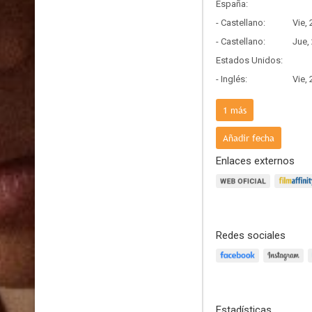
España:
- Castellano:
Vie,
- Castellano:
Jue,
Estados Unidos:
- Inglés:
Vie,
Francia:
1
más
- Frances:
Mié,
Añadir fecha
Enlaces externos
Redes sociales
Estadísticas