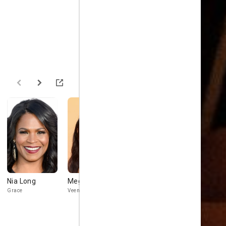
Nia Long
Megan Suri
Tim Griffin
Tracy Vilar
Grace
Veena
James
Detective Gom