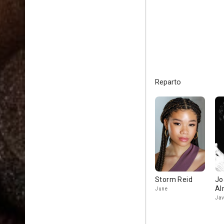
Reparto
Storm Reid
Jo
Al
June
Jav