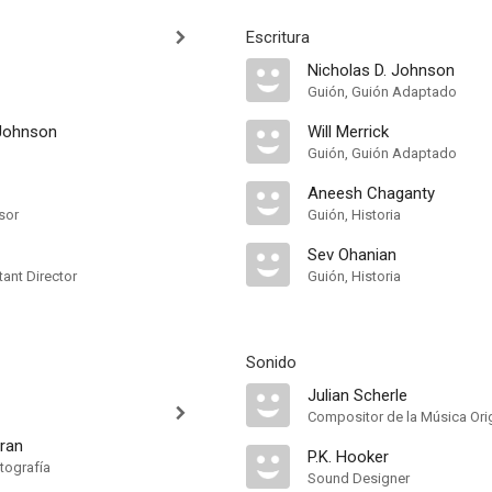
Escritura
Nicholas D. Johnson
Guión, Guión Adaptado
 Johnson
Will Merrick
Guión, Guión Adaptado
Aneesh Chaganty
sor
Guión, Historia
Sev Ohanian
ant Director
Guión, Historia
Sonido
Julian Scherle
Compositor de la Música Orig
eran
P.K. Hooker
tografía
Sound Designer