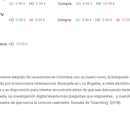
SD
2.99 €
HD
3.99 €
Compra:
SD
5.99 €
HD
10.99 €
TV
HD
3.99 €
4K
4.99 €
Compra:
SD
5.99 €
HD
5.99 €
4K
11.99
sica:
HD
19.95 €
rece estando de vacaciones en Colombia con su nuevo novio, la búsqueda d
da por la burocracia internacional. Atascada en Los Ángeles, a miles de kilóm
gía a su disposición para intentar encontrarla antes de que sea demasiado tar
da, su investigación digital levanta más preguntas que respuestas… y cuand
uenta de que nunca la conoció realmente. Secuela de 'Searching' (2018).