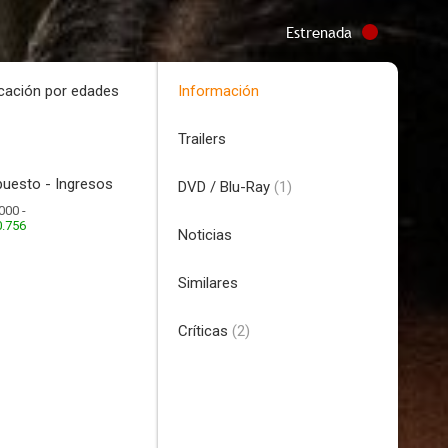
Estrenada
icación por edades
Información
Trailers
uesto - Ingresos
DVD / Blu-Ray
(1)
000 -
0.756
Noticias
Similares
Críticas
(2)