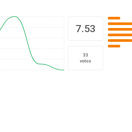
7.53
33
votos