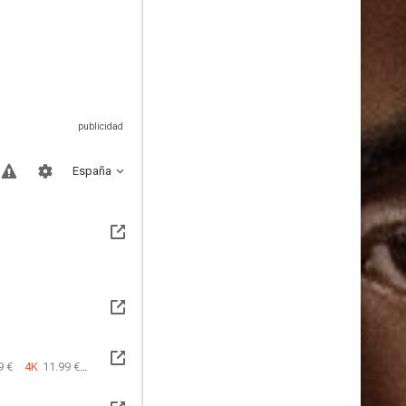
España
9 €
4K
11.99 €