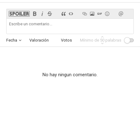
Fecha
Valoración
Votos
Mínimo de
Afinidad
50
palabras
No hay ningun comentario.