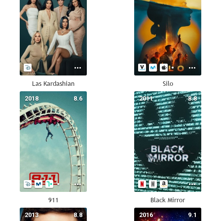
Las Kardashian
Silo
2018
8.6
2011
8.8
911
Black Mirror
2013
8.8
2016
9.1