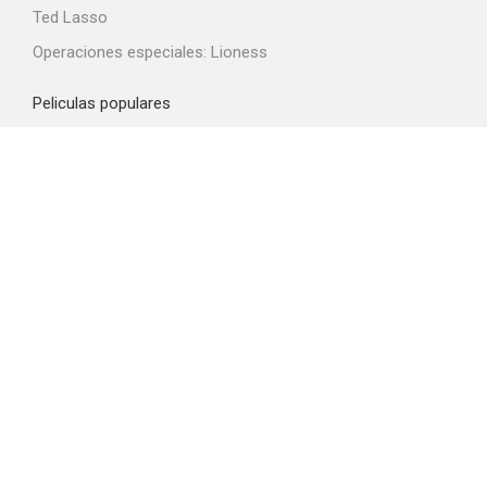
Ted Lasso
Operaciones especiales: Lioness
Peliculas populares
Spider-Man: Brand New Day
La odisea
La boca del diablo
Obsession
El diablo viste de Prada 2
Top proveedores VOD
Amazon Prime Video
Netflix
Filmin
Movistar+