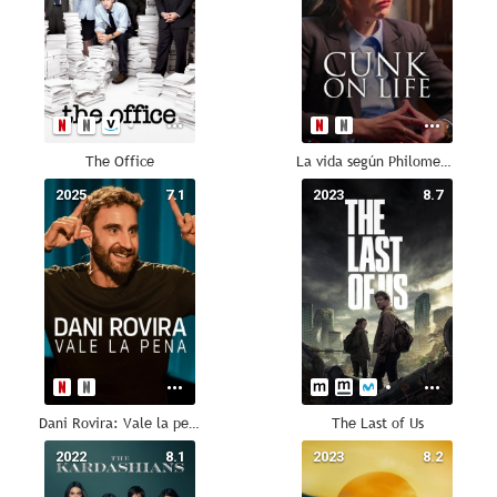
The Office
La vida según Philomena Cunk
2025
7.1
2023
8.7
Dani Rovira: Vale la pena
The Last of Us
2022
8.1
2023
8.2