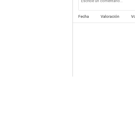
Fecha
Valoración
V
Faraway Paladin
7.2
B: The Beginning
7.0