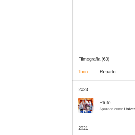
Pokémon: los orígenes
7.8
Filmografía (63)
Todo
Reparto
2023
My Hero Academia: El despertar de los héroes
9.4
8.2
Pluto
Aparece como
Univers
2021