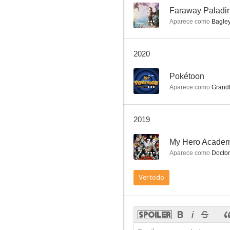
7.8
Faraway Paladi
Aparece como
Bagley
Macross
2020
8.5
--
Pokétoon
Aparece como
Grandf
2019
7.8
Aparece como
Doctor
Voltron: Defender of the Universe
Ver todo
7.8