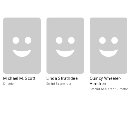
Michael M. Scott
Linda Strathdee
Quincy Wheeler-
Hendren
Director
Script Supervisor
Second Assistant Director