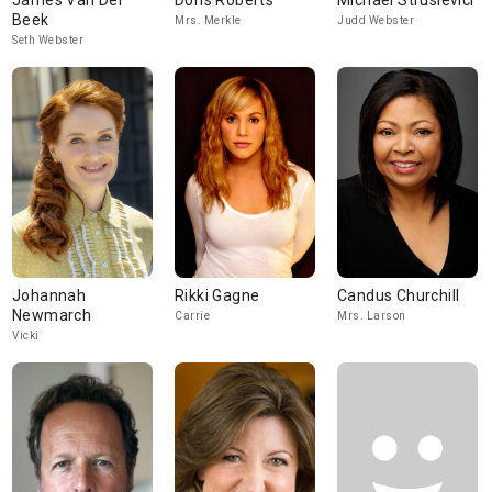
James Van Der
Doris Roberts
Michael Strusievici
Beek
Mrs. Merkle
Judd Webster
Seth Webster
Johannah
Rikki Gagne
Candus Churchill
Newmarch
Carrie
Mrs. Larson
Vicki